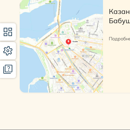
Казан
Бабуш
Подробн