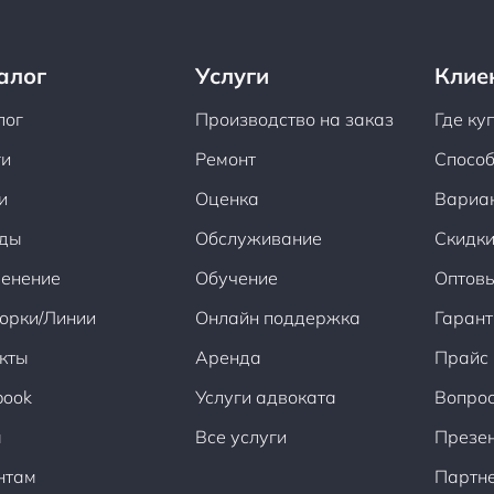
алог
Услуги
Клие
лог
Производство на заказ
Где ку
ги
Ремонт
Способ
и
Оценка
Вариа
ды
Обслуживание
Скидки
енение
Обучение
Оптов
орки/Линии
Онлайн поддержка
Гарант
кты
Аренда
Прайс
book
Услуги адвоката
Вопрос
ы
Все услуги
Презен
нтам
Партн