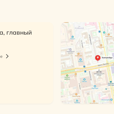
а, главный
ее