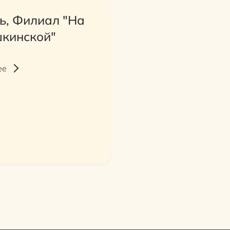
ь, Филиал "На
кинской"
ее