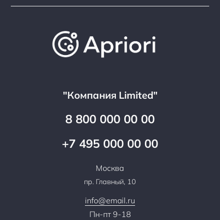
Подборки/Линии
О компании
Варианты оплаты
Обучение
Проекты
Отзывы
Скидки и бонусы
Онлайн поддержка
Lookbook
Достижения и награды
Оптовым клиентам
Аренда
Цены
Технологии
Гарантия качества
Услуги адвоката
Клиентам
Документы
Прайс
Все услуги
"Компания Limited"
Партнеры
Вопрос-ответ
Специалисты
8 800 000 00 00
Презентации и каталоги
Карьера
Партнерская программа
+7 495 000 00 00
Сотрудничество
Пресс-центр
Москва
Тендеры, закупки
пр. Главный, 10
Контакты
info@email.ru
Пн-пт 9-18