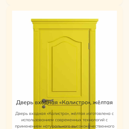
Дверь входная «Калистро», жёлтая
Дверь входная «Калистро», жёлтая изготовлена с
использованием современных технологий с
применением натурального высококачественного