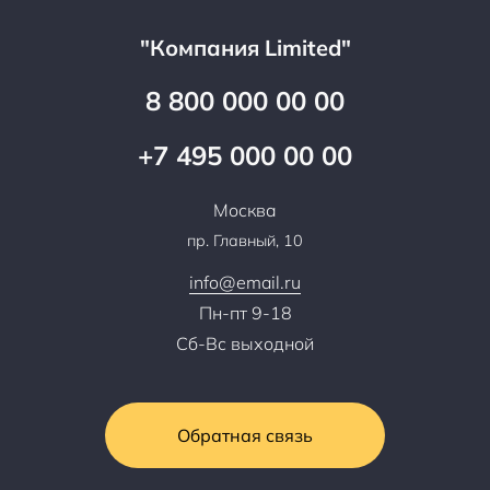
Документы
Прайс
Все услуги
"Компания Limited"
Партнеры
Вопрос-ответ
Специалисты
8 800 000 00 00
Презентации и каталоги
Карьера
Партнерская программа
+7 495 000 00 00
Сотрудничество
Пресс-центр
Москва
Тендеры, закупки
пр. Главный, 10
Контакты
info@email.ru
Пн-пт 9-18
Сб-Вс выходной
Обратная связь