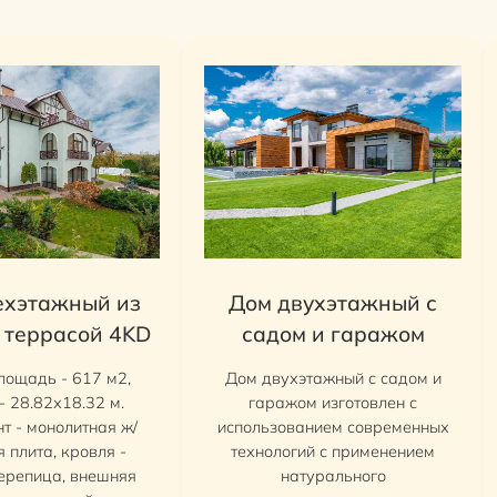
ехэтажный из
Дом двухэтажный с
c террасой 4KD
садом и гаражом
лощадь - 617 м2,
Дом двухэтажный с садом и
- 28.82х18.32 м.
гаражом изготовлен с
т - монолитная ж/
использованием современных
 плита, кровля -
технологий с применением
ерепица, внешняя
натурального