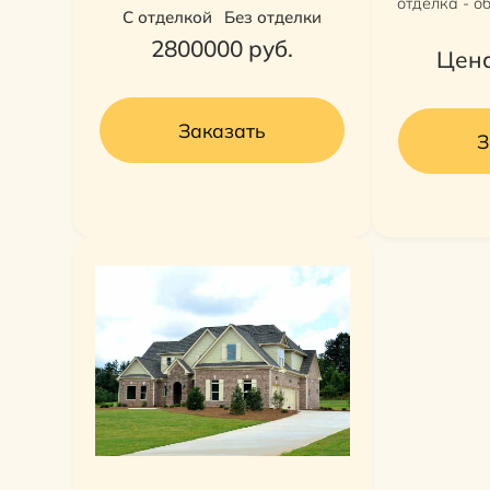
отделка - о
С отделкой
Без отделки
2800000
руб.
Цена
Заказать
З