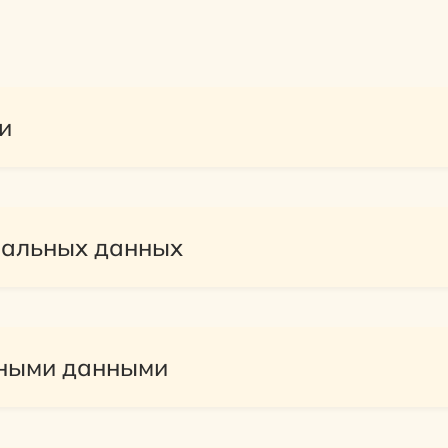
и
нальных данных
ьными данными