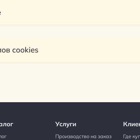
е
ов cookies
алог
Услуги
Клие
лог
Производство на заказ
Где ку