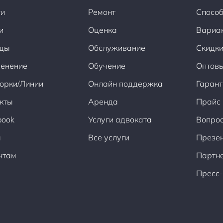
ги
Ремонт
Способ
и
Оценка
Вариа
ды
Обслуживание
Скидки
енение
Обучение
Оптов
орки/Линии
Онлайн поддержка
Гарант
кты
Аренда
Прайс
book
Услуги адвоката
Вопрос
ы
Все услуги
Презен
нтам
Партн
Пресс-