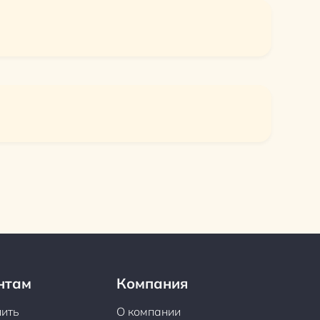
нтам
Компания
пить
О компании