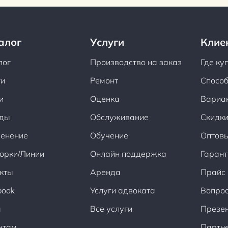
алог
Услуги
Клие
лог
Производство на заказ
Где ку
ги
Ремонт
Способ
и
Оценка
Вариа
ды
Обслуживание
Скидки
енение
Обучение
Оптов
орки/Линии
Онлайн поддержка
Гарант
кты
Аренда
Прайс
book
Услуги адвоката
Вопрос
ы
Все услуги
Презен
нтам
Партн