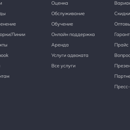
и
Оценка
Вариа
ды
Обслуживание
Скидки
енение
Обучение
Оптов
орки/Линии
Онлайн поддержка
Гарант
кты
Аренда
Прайс
book
Услуги адвоката
Вопрос
ы
Все услуги
Презен
нтам
Партн
Пресс-