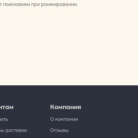
т поисковики при ранжировании.
нтам
Компания
пить
О компании
ы доставки
Отзывы