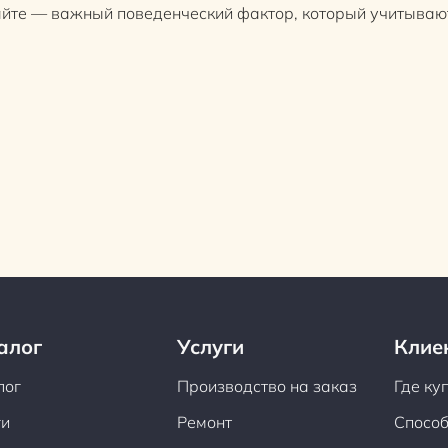
сайте — важный поведенческий фактор, который учитываю
алог
Услуги
Клие
лог
Производство на заказ
Где ку
ги
Ремонт
Способ