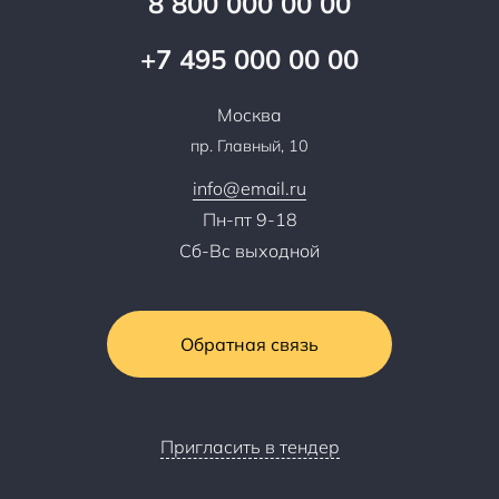
8 800 000 00 00
Презентации и каталоги
Карьера
Партнерская программа
+7 495 000 00 00
Сотрудничество
Пресс-центр
Москва
Тендеры, закупки
пр. Главный, 10
Контакты
info@email.ru
Пн-пт 9-18
Сб-Вс выходной
Обратная связь
Пригласить в тендер