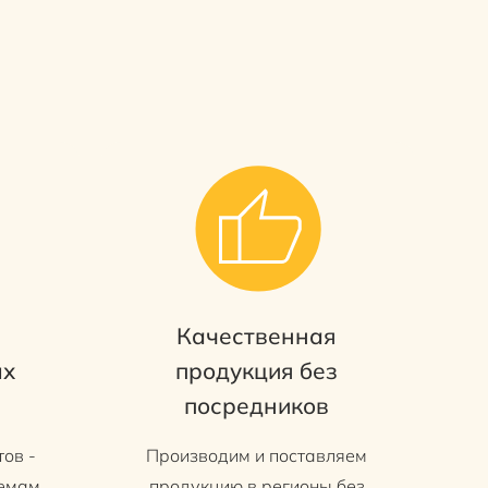
Качественная
ых
продукция без
посредников
ов -
Производим и поставляем
ъемам
продукцию в регионы без