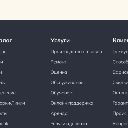
алог
Услуги
Клие
лог
Производство на заказ
Где ку
ги
Ремонт
Способ
и
Оценка
Вариа
ды
Обслуживание
Скидки
енение
Обучение
Оптов
орки/Линии
Онлайн поддержка
Гарант
кты
Аренда
Прайс
book
Услуги адвоката
Вопрос