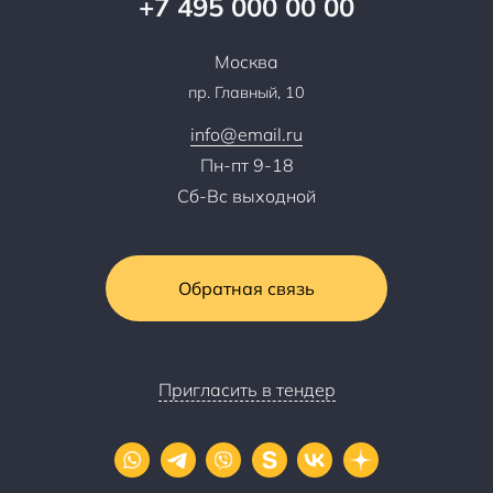
+7 495 000 00 00
Сотрудничество
Пресс-центр
Москва
Тендеры, закупки
пр. Главный, 10
Контакты
info@email.ru
Пн-пт 9-18
Сб-Вс выходной
Обратная связь
Пригласить в тендер