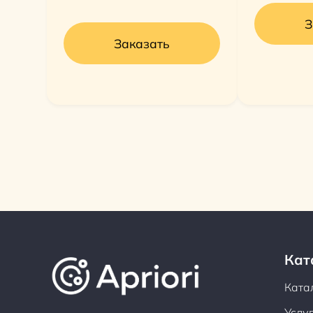
З
Заказать
Кат
Ката
Услу