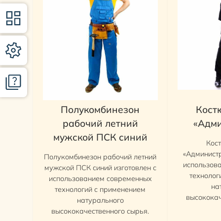
Полукомбинезон
Кост
рабочий летний
«Адми
мужской ПСК синий
Кос
«Администр
Полукомбинезон рабочий летний
использов
мужской ПСК синий изготовлен с
технолог
использованием современных
на
технологий с применением
высококач
натурального
высококачественного сырья.