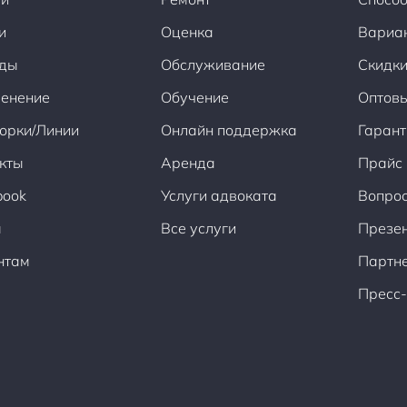
и
Оценка
Вариа
ды
Обслуживание
Скидки
енение
Обучение
Оптов
орки/Линии
Онлайн поддержка
Гарант
кты
Аренда
Прайс
book
Услуги адвоката
Вопрос
ы
Все услуги
Презен
нтам
Партн
Пресс-