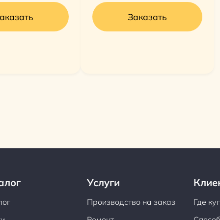
аказать
Заказать
алог
Услуги
Клие
лог
Производство на заказ
Где ку
ги
Ремонт
Способ