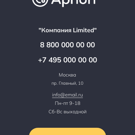
Оптовым клиентам
Аренда
Цены
Технологии
Гарантия качества
Услуги адвоката
Клиентам
Документы
Прайс
Все услуги
"Компания Limited"
Партнеры
Вопрос-ответ
Специалисты
8 800 000 00 00
Презентации и каталоги
Карьера
Партнерская программа
+7 495 000 00 00
Сотрудничество
Пресс-центр
Москва
Тендеры, закупки
пр. Главный, 10
Контакты
info@email.ru
Пн-пт 9-18
Сб-Вс выходной