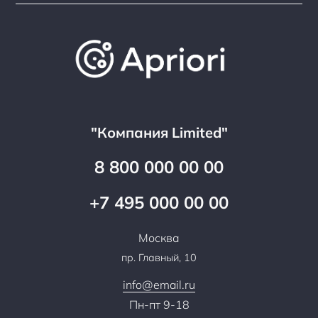
О компании
Варианты оплаты
Обучение
Проекты
Отзывы
Скидки и бонусы
Онлайн поддержка
Lookbook
Достижения и награды
Оптовым клиентам
Аренда
Цены
Технологии
Гарантия качества
Услуги адвоката
Клиентам
Документы
Прайс
Все услуги
"Компания Limited"
Партнеры
Вопрос-ответ
Специалисты
8 800 000 00 00
Презентации и каталоги
Карьера
Партнерская программа
+7 495 000 00 00
Сотрудничество
Пресс-центр
Москва
Тендеры, закупки
пр. Главный, 10
Контакты
info@email.ru
Пн-пт 9-18