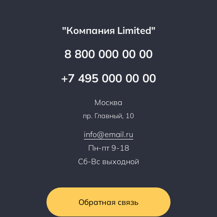
Гарантия качества
Услуги адвоката
Клиентам
Документы
Прайс
Все услуги
"Компания Limited"
Партнеры
Вопрос-ответ
Специалисты
8 800 000 00 00
Презентации и каталоги
Карьера
Партнерская программа
+7 495 000 00 00
Сотрудничество
Пресс-центр
Москва
Тендеры, закупки
пр. Главный, 10
Контакты
info@email.ru
Пн-пт 9-18
Сб-Вс выходной
Обратная связь