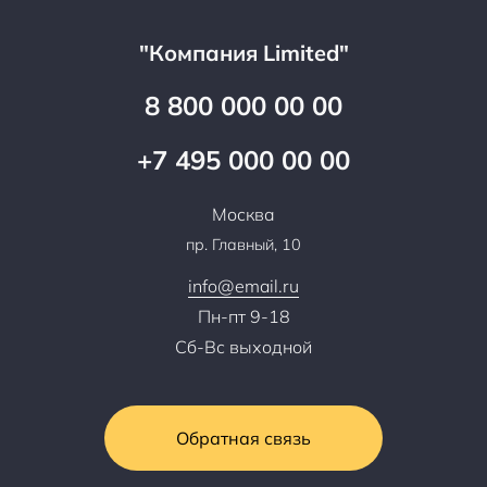
Клиентам
Документы
Прайс
Все услуги
"Компания Limited"
Партнеры
Вопрос-ответ
Специалисты
8 800 000 00 00
Презентации и каталоги
Карьера
Партнерская программа
+7 495 000 00 00
Сотрудничество
Пресс-центр
Москва
Тендеры, закупки
пр. Главный, 10
Контакты
info@email.ru
Пн-пт 9-18
Сб-Вс выходной
Обратная связь