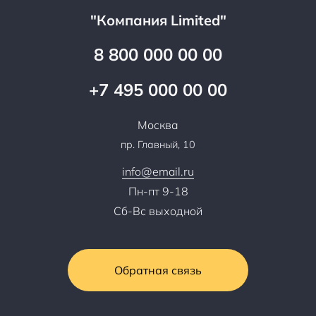
Прайс
Все услуги
"Компания Limited"
Партнеры
Вопрос-ответ
Специалисты
8 800 000 00 00
Презентации и каталоги
Карьера
Партнерская программа
+7 495 000 00 00
Сотрудничество
Пресс-центр
Москва
Тендеры, закупки
пр. Главный, 10
Контакты
info@email.ru
Пн-пт 9-18
Сб-Вс выходной
Обратная связь