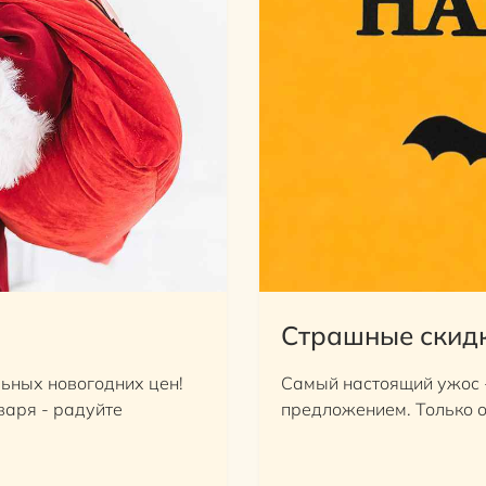
Страшные скидк
льных новогодних цен!
Самый настоящий ужос 
варя - радуйте
предложением. Только о