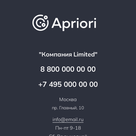
О компании
Варианты оплаты
Обучение
Проекты
Отзывы
Скидки и бонусы
Онлайн поддержка
Lookbook
Достижения и награды
Оптовым клиентам
Аренда
Цены
Технологии
Гарантия качества
Услуги адвоката
Клиентам
Документы
Прайс
Все услуги
"Компания Limited"
Партнеры
Вопрос-ответ
Специалисты
8 800 000 00 00
Презентации и каталоги
Карьера
Партнерская программа
+7 495 000 00 00
Сотрудничество
Пресс-центр
Москва
Тендеры, закупки
пр. Главный, 10
Контакты
info@email.ru
Пн-пт 9-18