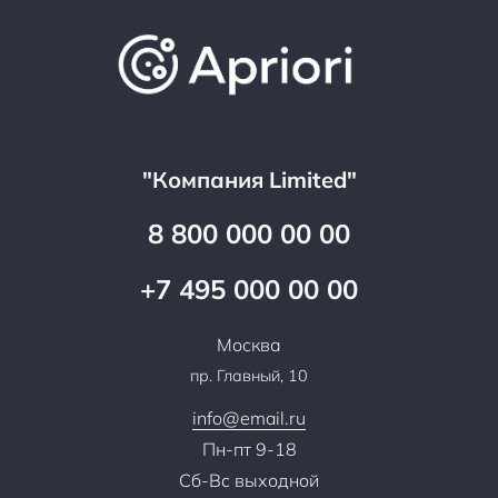
Обучение
Проекты
Отзывы
Скидки и бонусы
Онлайн поддержка
Lookbook
Достижения и награды
Оптовым клиентам
Аренда
Цены
Технологии
Гарантия качества
Услуги адвоката
Клиентам
Документы
Прайс
Все услуги
"Компания Limited"
Партнеры
Вопрос-ответ
Специалисты
8 800 000 00 00
Презентации и каталоги
Карьера
Партнерская программа
+7 495 000 00 00
Сотрудничество
Пресс-центр
Москва
Тендеры, закупки
пр. Главный, 10
Контакты
info@email.ru
Пн-пт 9-18
Сб-Вс выходной