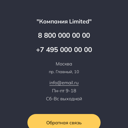
Технологии
Гарантия качества
Услуги адвоката
Клиентам
Документы
Прайс
Все услуги
"Компания Limited"
Партнеры
Вопрос-ответ
Специалисты
8 800 000 00 00
Презентации и каталоги
Карьера
Партнерская программа
+7 495 000 00 00
Сотрудничество
Пресс-центр
Москва
Тендеры, закупки
пр. Главный, 10
Контакты
info@email.ru
Пн-пт 9-18
Сб-Вс выходной
Обратная связь