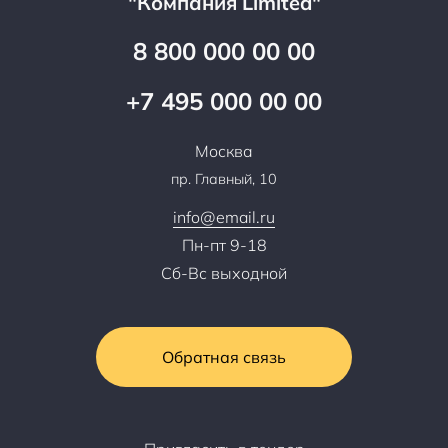
"Компания Limited"
Партнеры
Вопрос-ответ
Специалисты
8 800 000 00 00
Презентации и каталоги
Карьера
Партнерская программа
+7 495 000 00 00
Сотрудничество
Пресс-центр
Москва
Тендеры, закупки
пр. Главный, 10
Контакты
info@email.ru
Пн-пт 9-18
Сб-Вс выходной
Обратная связь