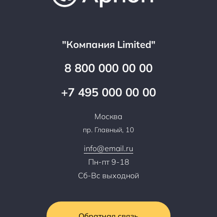
Аренда
Цены
Технологии
Гарантия качества
Услуги адвоката
Клиентам
Документы
Прайс
Все услуги
"Компания Limited"
Партнеры
Вопрос-ответ
Специалисты
8 800 000 00 00
Презентации и каталоги
Карьера
Партнерская программа
+7 495 000 00 00
Сотрудничество
Пресс-центр
Москва
Тендеры, закупки
пр. Главный, 10
Контакты
info@email.ru
Пн-пт 9-18
Сб-Вс выходной
Обратная связь