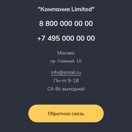
Документы
Прайс
Все услуги
"Компания Limited"
Партнеры
Вопрос-ответ
Специалисты
8 800 000 00 00
Презентации и каталоги
Карьера
Партнерская программа
+7 495 000 00 00
Сотрудничество
Пресс-центр
Москва
Тендеры, закупки
пр. Главный, 10
Контакты
info@email.ru
Пн-пт 9-18
Сб-Вс выходной
Обратная связь