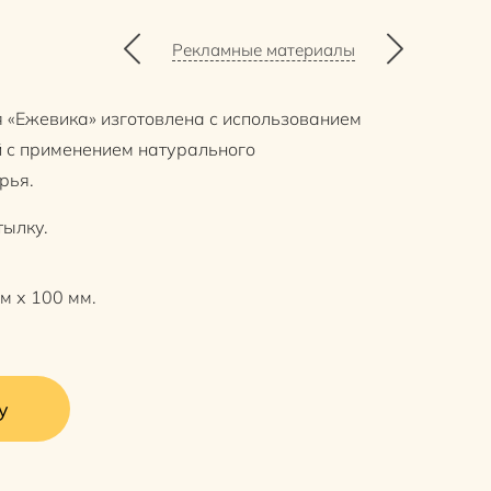
Рекламные материалы
 «Ежевика» изготовлена с использованием
 с применением натурального
рья.
тылку.
м х 100 мм.
у