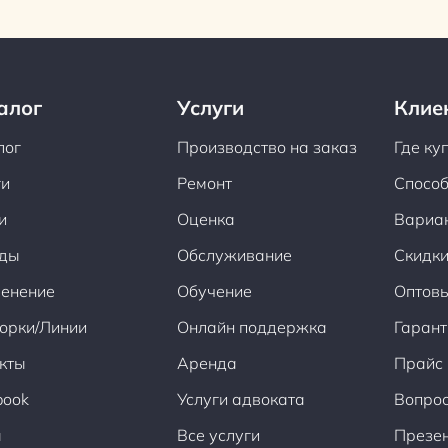
алог
Услуги
Клие
лог
Производство на заказ
Где ку
ги
Ремонт
Способ
и
Оценка
Вариа
ды
Обслуживание
Скидки
енение
Обучение
Оптов
орки/Линии
Онлайн поддержка
Гарант
кты
Аренда
Прайс
book
Услуги адвоката
Вопрос
ы
Все услуги
Презен