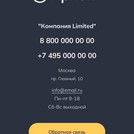
Цены
Технологии
Гарантия качества
Услуги адвоката
Клиентам
Документы
Прайс
Все услуги
"Компания Limited"
Партнеры
Вопрос-ответ
Специалисты
8 800 000 00 00
Презентации и каталоги
Карьера
Партнерская программа
+7 495 000 00 00
Сотрудничество
Пресс-центр
Москва
Тендеры, закупки
пр. Главный, 10
Контакты
info@email.ru
Пн-пт 9-18
Сб-Вс выходной
Обратная связь