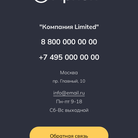
Цены
Технологии
Гарантия качества
Услуги адвоката
Клиентам
Документы
Прайс
Все услуги
"Компания Limited"
Партнеры
Вопрос-ответ
Специалисты
8 800 000 00 00
Презентации и каталоги
Карьера
Партнерская программа
+7 495 000 00 00
Сотрудничество
Пресс-центр
Москва
Тендеры, закупки
пр. Главный, 10
Контакты
info@email.ru
Пн-пт 9-18
Сб-Вс выходной
Обратная связь