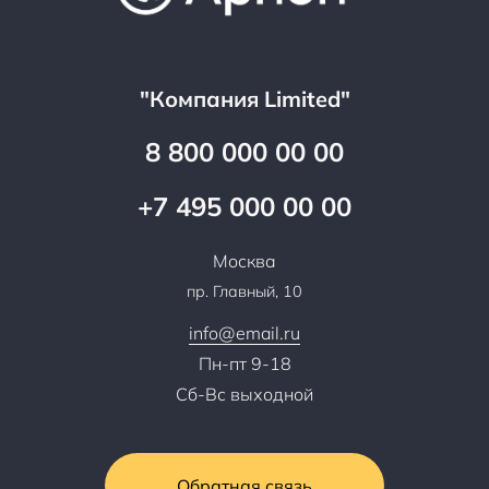
Аренда
Цены
Технологии
Гарантия качества
Услуги адвоката
Клиентам
Документы
Прайс
Все услуги
"Компания Limited"
Партнеры
Вопрос-ответ
Специалисты
8 800 000 00 00
Презентации и каталоги
Карьера
Партнерская программа
+7 495 000 00 00
Сотрудничество
Пресс-центр
Москва
Тендеры, закупки
пр. Главный, 10
Контакты
info@email.ru
Пн-пт 9-18
Сб-Вс выходной
Обратная связь