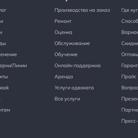
лог
Производство на заказ
Где ку
ги
Ремонт
Способ
и
Оценка
Вариа
ды
Обслуживание
Скидки
енение
Обучение
Оптов
орки/Линии
Онлайн поддержка
Гарант
кты
Аренда
Прайс
book
Услуги адвоката
Вопрос
ы
Все услуги
Презен
нтам
Партн
Пресс-