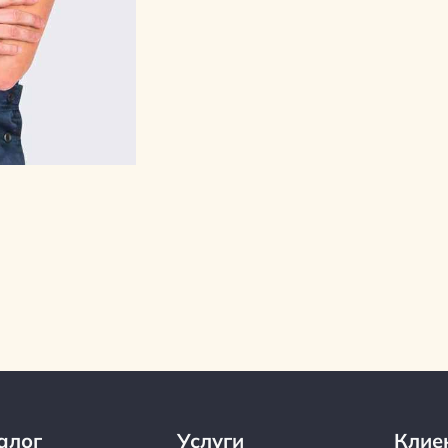
алог
Услуги
Клие