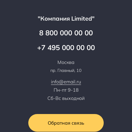
Гарантия качества
Услуги адвоката
Клиентам
Документы
Прайс
Все услуги
"Компания Limited"
Партнеры
Вопрос-ответ
Специалисты
8 800 000 00 00
Презентации и каталоги
Карьера
Партнерская программа
+7 495 000 00 00
Сотрудничество
Пресс-центр
Москва
Тендеры, закупки
пр. Главный, 10
Контакты
info@email.ru
Пн-пт 9-18
Сб-Вс выходной
Обратная связь