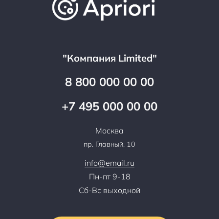
Достижения и награды
Оптовым клиентам
Аренда
Цены
Технологии
Гарантия качества
Услуги адвоката
Клиентам
Документы
Прайс
Все услуги
"Компания Limited"
Партнеры
Вопрос-ответ
Специалисты
8 800 000 00 00
Презентации и каталоги
Карьера
Партнерская программа
+7 495 000 00 00
Сотрудничество
Пресс-центр
Москва
Тендеры, закупки
пр. Главный, 10
Контакты
info@email.ru
Пн-пт 9-18
Сб-Вс выходной