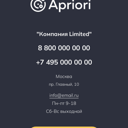
Достижения и награды
Оптовым клиентам
Аренда
Цены
Технологии
Гарантия качества
Услуги адвоката
Клиентам
Документы
Прайс
Все услуги
"Компания Limited"
Партнеры
Вопрос-ответ
Специалисты
8 800 000 00 00
Презентации и каталоги
Карьера
Партнерская программа
+7 495 000 00 00
Сотрудничество
Пресс-центр
Москва
Тендеры, закупки
пр. Главный, 10
Контакты
info@email.ru
Пн-пт 9-18
Сб-Вс выходной